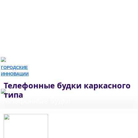
ГОРОДСКИЕ
ИННОВАЦИИ
8(978) 713-58-18
Телефонные будки каркасного
типа
Телефонные будки