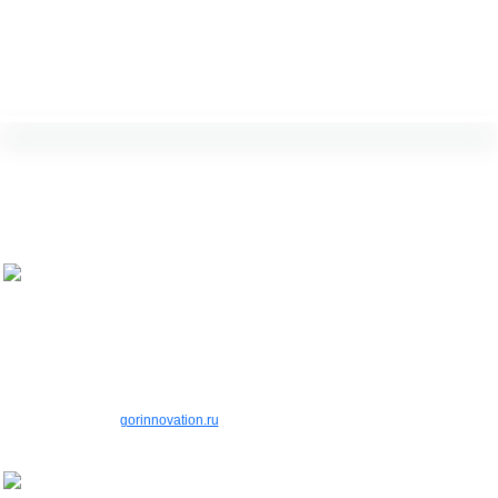
ГОРОДСКИЕ
ИННОВАЦИИ
©2022, Любое использование либо
копирование материалов или
подборки материалов сайта,
элементов дизайна и оформления
допускается лишь с разрешения
правообладателя и только со ссылкой
на источник:
gorinnovation.ru
8(978) 713-58-18