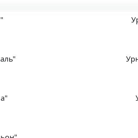
"
У
аль"
Урн
а"
ньон"