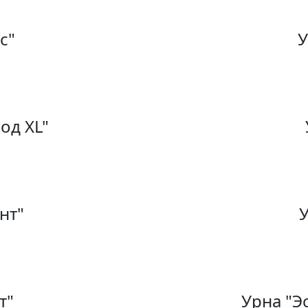
с"
У
од XL"
нт"
У
т"
Урна "Э