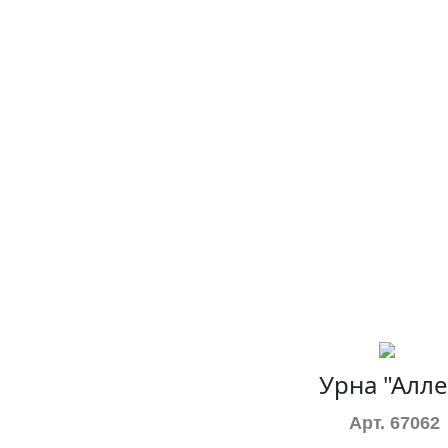
8(978) 713-58-18
Урна "Алле
Арт. 67062
Урны с брусом