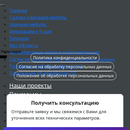
Главная
Садово-парковая мебель
Уличная мебель
Декорации к 9 мая
Топиари
Арт объекты
Навигация
Водоотводные лотки и комплектующие
Политика конфиденциальности
Согласие на обработку персональных данных
Политика конфиденциальности
Согласие на обработку персональных данных
Положение об обработке ПД
Положение об обработке персональных данных
Наши проекты
Почему мы
Реализованные проекты
Получить консультацию
Остановочный павильон "Классика"
Отправьте заявку и мы свяжемся с Вами для
уточнения всех технических параметров.
Остановочный павильон "Прованс"
Остановочный павильон "Хайтек"